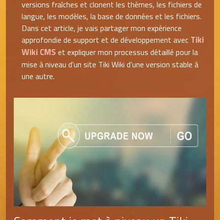
versions fraîches et clonent les thèmes, les fichiers de
langue, les modèles, la base de données et les fichiers.
Dans cet article, je vais partager mon expérience
Tiki
approfondie de support et de développement avec
Wiki CMS
et expliquer mon processus détaillé pour la
mise à niveau d'un site Tiki Wiki d'une version stable à
une autre.