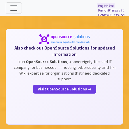
Site identity, navigation, etc.
English (en)
French (Français, fr)
Hebrew (עברית, he)
Navigation and related functionality and
Related content
Also check out OpenSource Solutions for updated
information
I run
OpenSource Solutions
, a sovereignty-focused IT
company for businesses — hosting, cybersecurity, and Tiki
Wiki expertise for organizations that need dedicated
support.
Visit OpenSource Solutions →