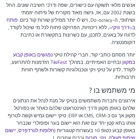
אנשים מלאי תשוקה עם כישורים, שפה ודרכי חשיבה שונים. החל
בשנת 2002 עם, אז, גישה מאוד מקורית של פיתוח יוזמתי
ושיתופי, ה-Do-ocracy, ויש לו יותר ממיליון שורות קוד כיום.
פותח
ב«דרך וויקי»
, ללא ריכוזיות, הפרויקט פתוח לכל מי שיכול לקודד,
לדווח על באגים, לתכנן, עם כשרונות בתקשורת או כתיבת
דוקומנטציה.
יותר מסתם כותבי קוד, חברי קהילת טיקי
נפגשים באופן קבוע
במקוון
ובחיים האמיתיים, במהלך
TikiFest
הזדמנות להתרועע,
לקודד, לדון על טיקי ויקי וטכנולוגיות קשורות ולשתף חוויות
תרבותיות.
מי משתמש בו ?
אירגונים וחברות משתמשים בטיקי על מנת לנהל את הנתונים
שלהם באופן מקוון ודרך האינטראנט שלהם כאתר או כפורטל
מקוון אך גם כ-CMS, CRM או ERP. טיקי יישום גמיש וקשה לטרוף
אותו בתא קטן יחד עם זאת הוא יישום בוגר ופופולרי שנבחר
באופן קבוע כטופ 10 בעשרות קטגוריות (
חלופות לוורדפרס
,
יישום
שיתוף פעולה
,
ויקי
,
פורום
ורבים אחרים...)