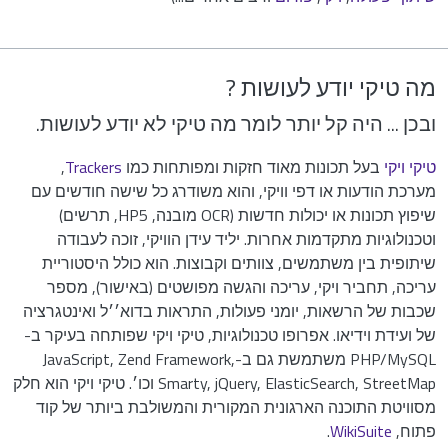
מה טיקי יודע לעושות ?
ובכן ... היה קל יותר לומר מה טיקי לא יודע לעושות.
טיקי ויקי
בעל תכונות מאוד חזקות ומפותחות כמו
Trackers
,
מערכת הודעות או דפי וויקי, והוא משודרג כל שישה חודשים עם
שיפוץ תכונות או יכולות חדשות (OCR מובנה, HP5, תרשים)
וטכנולוגיות מתקדמות אחרות. יליד עידן הוויקי, זוכה לעבודה
שיתופית בין משתמשים, צוותים וקבוצות. הוא כולל היסטוריית
עריכה, תחביר ויקי, עריכה והגשה מפושטים (באישור), מספר
שכבות של הרשאות, יומני פעולות, התראות בדוא׳׳ל ואינטגרציה
של ועידת וידיאו. אפרופו טכנולוגיות, טיקי ויקי שפותחה בעיקר ב-
PHP/MySQL משתמשת גם ב-JavaScript, Zend Framework,
Smarty, jQuery, ElasticSearch, StreetMap וכו׳. טיקי ויקי הוא חלק
מסוויטת התוכנה הארגונית המקורית והמשולבת ביותר של קוד
פתוח,
WikiSuite
.