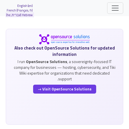
Site identity, navigation, etc.
English (en)
French (Français, fr)
Hebrew (עברית, he)
ion and related functionality and content
תוכן דומה
Also check out OpenSource Solutions for updated
information
I run
OpenSource Solutions
, a sovereignty-focused IT
company for businesses — hosting, cybersecurity, and Tiki
Wiki expertise for organizations that need dedicated
support.
Visit OpenSource Solutions →