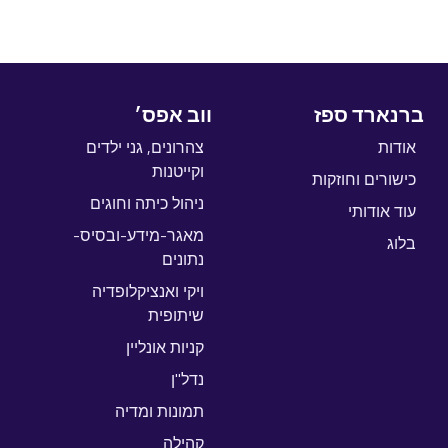
Site information, links, etc.
ברנארד ספז
ווב אפס׳
אודות
צהרונים, גני ילדים
וקייטנות
כישורים וחוזקות
ניהול כיתה וחוגים
עוד אודותי
מאגר-מידע-ובסיס-
בלוג
נתונים
ויקי ואנציקלופדיה
שיתופית
קניות אונליין
נדל"ן
תמונות ומדיה
קהילה